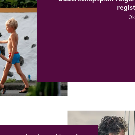
regis
Ok