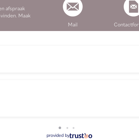
en afspraak
svinden. Maak
Mail
Contactfor
provided by