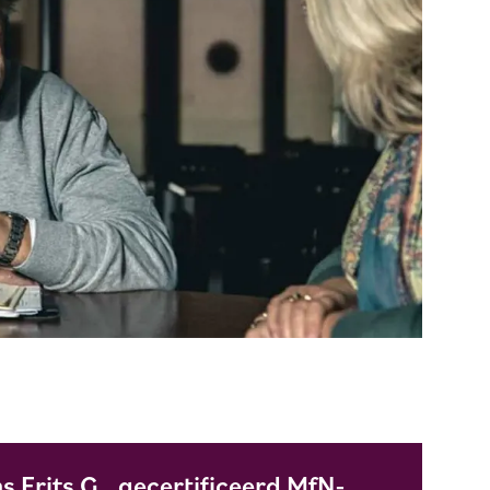
 Frits G., gecertificeerd MfN-