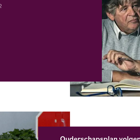
2
Ouderschapsplan volgens