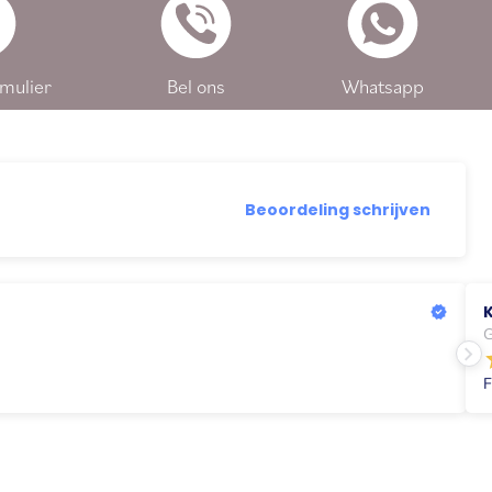
mulier
Bel ons
Whatsapp
Beoordeling schrijven
G
F