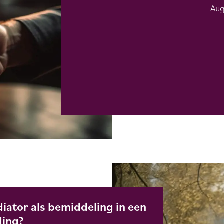
Aug
iator als bemiddeling in een
ding?