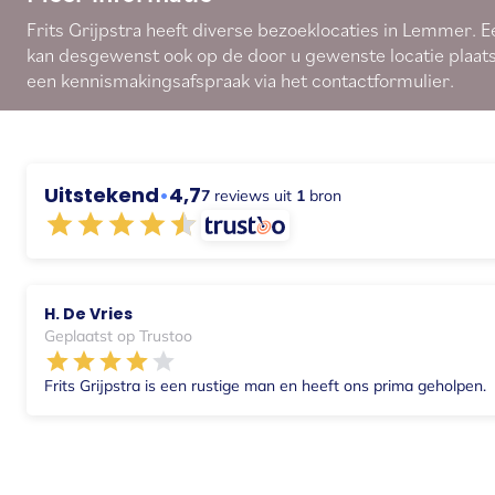
Frits Grijpstra heeft diverse bezoeklocaties in Lemmer. E
kan desgewenst ook op de door u gewenste locatie plaat
een kennismakingsafspraak via
het contactformulier
.
Uitstekend
•
4,7
7
reviews uit
1
bron
H. De Vries
Geplaatst op Trustoo
Frits Grijpstra is een rustige man en heeft ons prima geholpen.