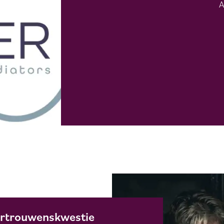
A
vertrouwenskwestie