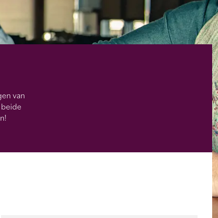
gen van
 beide
n!