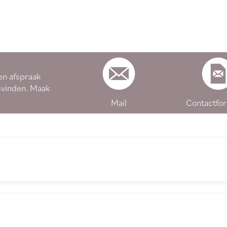
en afspraak
svinden. Maak
Mail
Contactfor