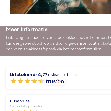
Meer informatie
Frits Grijpstra heeft diverse bezoeklocaties in Lemmer. E
kan desgewenst ook op de door u gewenste locatie plaat
een kennismakingsafspraak via
het contactformulier
.
Uitstekend
•
4,7
7
reviews uit
1
bron
H. De Vries
Geplaatst op Trustoo