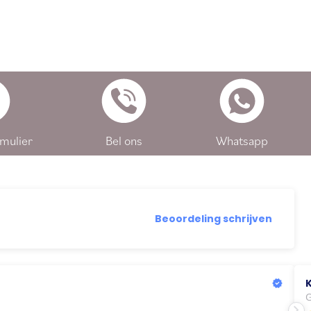
mulier
Bel ons
Whatsapp
Beoordeling schrijven
G