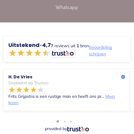
Whatsapp
Uitstekend
•
4,7
7
reviews uit
1
bron
Beoordeling
schrijven
H. De Vries
Geplaatst op Trustoo
Frits Grijpstra is een rustige man en heeft ons pr...
Meer
lezen
provided by